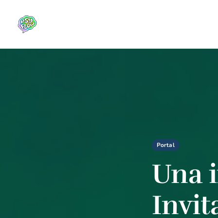
Portal
Una i
Invit