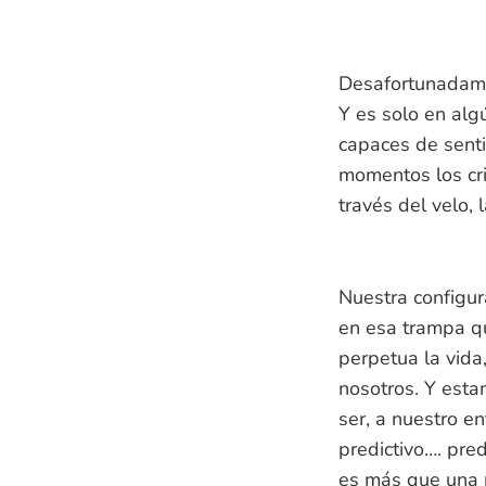
Desafortunadamen
Y es solo en alg
capaces de senti
momentos los cri
través del velo,
Nuestra configur
en esa trampa qu
perpetua la vida
nosotros. Y esta
ser, a nuestro e
predictivo…. pre
es más que una p