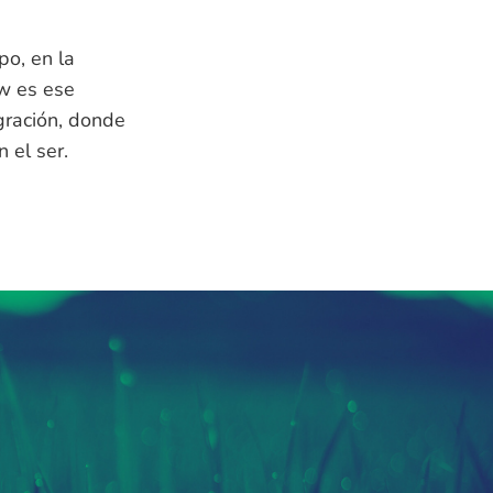
po, en la
ow es ese
gración, donde
 el ser.