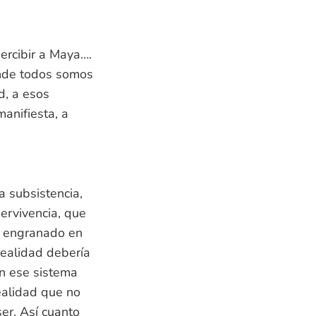
ercibir a Maya….
onde todos somos
d, a esos
anifiesta, a
a subsistencia,
ervivencia, que
an engranado en
realidad debería
n ese sistema
ealidad que no
er. Así cuanto