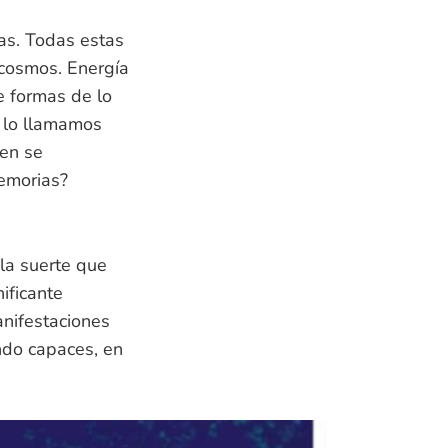
as. Todas estas
 cosmos. Energía
e formas de lo
, lo llamamos
gen se
emorias?
la suerte que
ificante
anifestaciones
ndo capaces, en