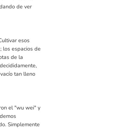
edando de ver
Cultivar esos
 los espacios de
otas de la
 decididamente,
vacío tan lleno
ron el "wu wei" y
podemos
ndo. Simplemente