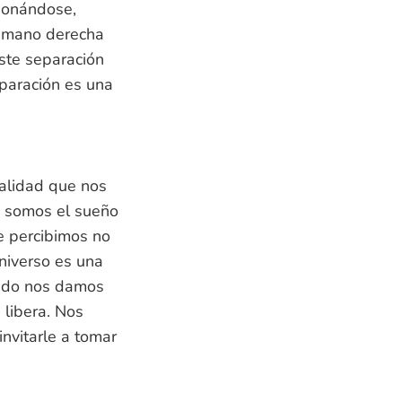
sionándose,
u mano derecha
iste separación
eparación es una
ealidad que nos
, somos el sueño
e percibimos no
niverso es una
ando nos damos
 libera. Nos
invitarle a tomar